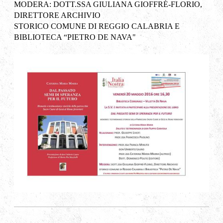
M
ODERA: DOTT.SSA
G
IULIANA
G
IOFFRÉ-FLORIO
,
D
IRETTORE
A
RCHIVIO
S
TORICO
C
OMUNE
DI
R
EGGIO
C
ALABRIA
E
B
IBLIOTECA
“P
IETRO
D
E
N
AVA
"