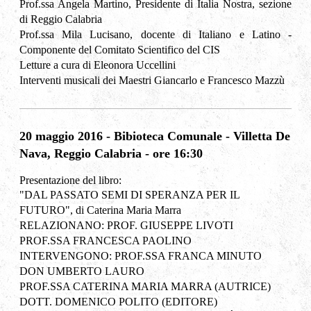
Prof.ssa Angela Martino, Presidente di Italia Nostra, sezione
di Reggio Calabria
Prof.ssa Mila Lucisano, docente di Italiano e Latino -
Componente del Comitato Scientifico del CIS
Letture a cura di Eleonora Uccellini
Interventi musicali dei Maestri Giancarlo e Francesco Mazzù
20 maggio 2016 - Bibioteca Comunale - Villetta De
Nava, Reggio Calabria - ore 16:30
Presentazione del libro:
"D
AL PASSATO SEMI DI SPERANZA PER IL
FUTURO
", di Caterina Maria Marra
R
ELAZIONANO: PROF.
G
IUSEPPE
L
IVOTI
P
ROF.SS
A F
RANCESCA
P
AOLINO
I
NTERVENGONO: PROF.SSA
F
RANCA
M
INUTO
D
ON
U
MBERTO
L
AURO
P
ROF.SSA
C
ATERINA
M
ARIA
M
ARR
A (
AUTRICE
)
D
OTT.
D
OMENICO
P
OLITO
(
EDITORE
)